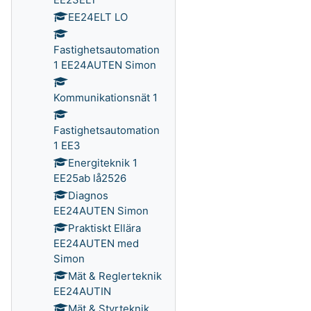
EE24ELT LO
Fastighetsautomation
1 EE24AUTEN Simon
Kommunikationsnät 1
Fastighetsautomation
1 EE3
Energiteknik 1
EE25ab lå2526
Diagnos
EE24AUTEN Simon
Praktiskt Ellära
EE24AUTEN med
Simon
Mät & Reglerteknik
EE24AUTIN
Mät & Styrteknik