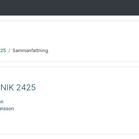
425
Sammanfattning
NIK 2425
on
ansson