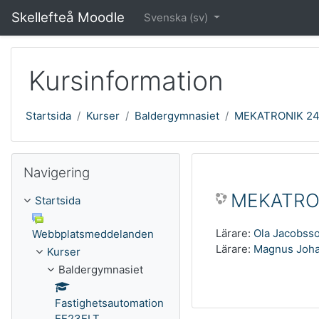
Gå direkt till huvudinnehåll
Skellefteå Moodle
Svenska ‎(sv)‎
Kursinformation
Startsida
Kurser
Baldergymnasiet
MEKATRONIK 2
Hoppa över Navigering
Navigering
MEKATRO
Startsida
Lärare:
Ola Jacobss
Webbplatsmeddelanden
Lärare:
Magnus Joh
Kurser
Baldergymnasiet
Fastighetsautomation
EE23ELT